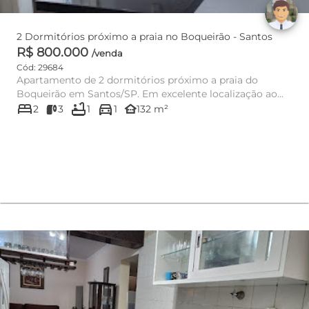
2 Dormitórios próximo a praia no Boqueirão - Santos
R$ 800.000
/venda
Cód: 29684
Apartamento de 2 dormitórios próximo a praia do
Boqueirão em Santos/SP. Em excelente localização ao
bed
bathtub
directions_car
lado do Canal 3...
other_houses
2
3
1
1
132 m²