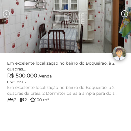
chevron_left
chevron_right
Em excelente localização no bairro do Boqueirão, à 2
quadras...
R$ 500.000
/venda
Cód: 29582
Em excelente localização no bairro do Boqueirão, à 2
quadras da praia. 2 Dormitórios Sala ampla para dois
bed
ambientes 2 Ba...
other_houses
2
2
100 m²