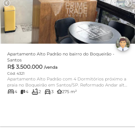
chevron_left
chevron_right
Apartamento Alto Padrão no bairro do Boqueirão -
Santos
R$ 3.500.000
/venda
Cód: 4321
Apartamento Alto Padrão com 4 Dormitórios próximo a
praia no Boqueirão em Santos/SP. Reformado Andar alto
bed
bathtub
directions_car
Área ...
other_houses
4
4
2
3
275 m²