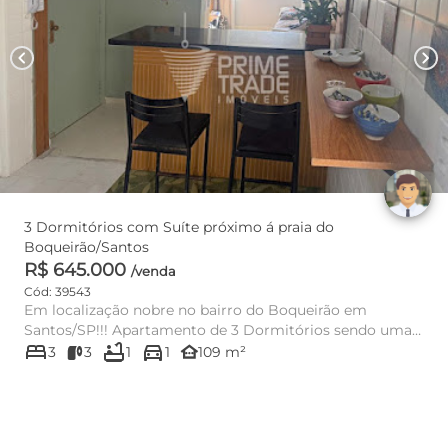
chevron_left
chevron_right
3 Dormitórios com Suíte próximo á praia do
Boqueirão/Santos
R$ 645.000
/venda
Cód: 39543
Em localização nobre no bairro do Boqueirão em
Santos/SP!!! Apartamento de 3 Dormitórios sendo uma
bed
bathtub
directions_car
Suíte. Refor...
other_houses
3
3
1
1
109 m²