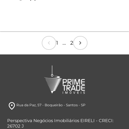
chevron_left
chevron_right
1 ... 2
room
Rua da Paz
, 57
- Boqueirão
- Santos
- SP
Perspectiva Negócios Imobiliários EIRELI - CRECI:
26702 J