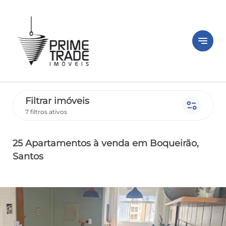
notes
Filtrar imóveis
page_info
7 filtros ativos
25 Apartamentos
à venda
em Boqueirão
,
Santos