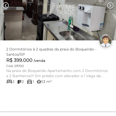
chevron_left
chevron_right
2 Dormitórios à 2 quadras da praia do Boqueirão -
Santos/SP
R$ 399.000
/venda
Cód: 29700
Na praia do Boqueirão Apartamento com 2 Dormitórios
e 2 Banheiros!!! Em prédio com elevador e 1 Vaga de
bed
directions_car
garagem. 2...
other_houses
2
2
1
53 m²