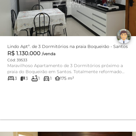
Lindo Aptº. de 3 Dormitórios na praia Boqueirão - Santos
R$ 1.130.000
/venda
Cód: 39533
Maravilhoso Apartamento de 3 Dormitórios próximo a
praia do Boqueirão em Santos. Totalmente reformado
bed
bathtub
directions_car
175 m² Suíte S...
other_houses
3
3
1
1
175 m²