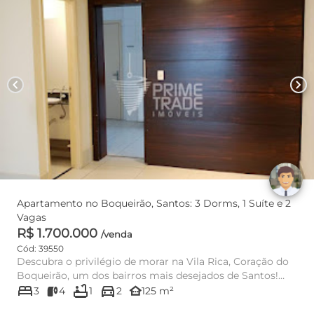
chevron_left
chevron_right
Apartamento no Boqueirão, Santos: 3 Dorms, 1 Suíte e 2
Vagas
R$ 1.700.000
/venda
Cód: 39550
Descubra o privilégio de morar na Vila Rica, Coração do
Boqueirão, um dos bairros mais desejados de Santos!
bed
bathtub
directions_car
Este ap...
other_houses
3
4
1
2
125 m²