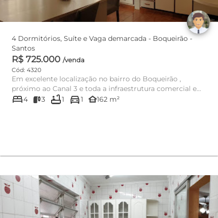
4 Dormitórios, Suíte e Vaga demarcada - Boqueirão -
Santos
R$ 725.000
/venda
Cód: 4320
Em excelente localização no bairro do Boqueirão ,
próximo ao Canal 3 e toda a infraestrutura comercial e
bed
bathtub
directions_car
lazer do G...
other_houses
4
3
1
1
162 m²