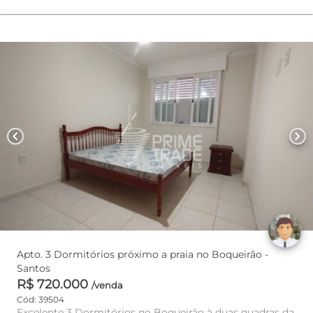
chevron_left
chevron_right
Apto. 3 Dormitórios próximo a praia no Boqueirão -
Santos
R$ 720.000
/venda
Cód: 39504
Excelente 3 Dormitórios no Boqueirão à duas quadras da