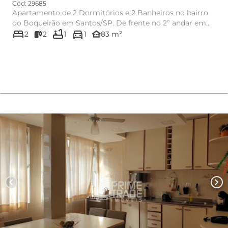
Cód: 29685
Apartamento de 2 Dormitórios e 2 Banheiros no bairro
do Boqueirão em Santos/SP. De frente no 2º andar em
bed
bathtub
directions_car
prédio de...
other_houses
2
2
1
1
83 m²
chevron_left
chevron_right