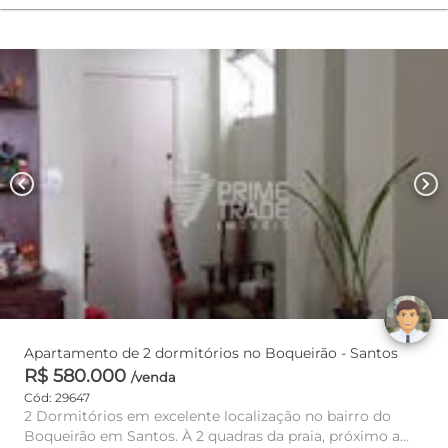
chevron_left
chevron_right
Apartamento de 2 dormitórios no Boqueirão - Santos
R$ 580.000
/venda
Cód: 29647
2 Dormitórios em excelente localização no bairro do
Boqueirão em Santos. À 2 quadras da praia, próximo a