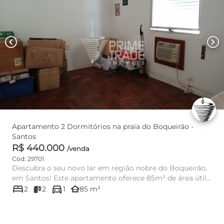
chevron_left
chevron_right
Apartamento 2 Dormitórios na praia do Boqueirão -
Santos
R$ 440.000
/venda
Cód: 29701
Descubra o seu novo lar em região nobre do Boqueirão,
em Santos! Este apartamento oferece 85m² de área útil,
bed
directions_car
dist...
other_houses
2
2
1
85 m²