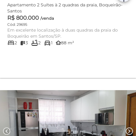
Apartamento 2 Suítes à 2 quadras da praia, Boqueirão-
Santos
R$ 800.000
/venda
Cód: 29695
Em excelente localização à duas quadras da praia do
Boqueirão em Santos/SP.
bed
bathtub
directions_car
other_houses
2
3
2
1
88 m²
chevron_left
chevron_right