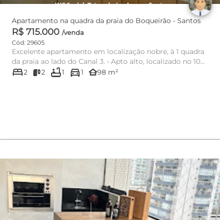
Apartamento na quadra da praia do Boqueirão - Santos
R$ 715.000
/venda
Cód: 29605
Excelente apartamento em localização nobre, à 1 quadra
da praia ao lado do Canal 3. • Apto alto, localizado no 10...
bed
bathtub
directions_car
other_houses
2
2
1
1
98 m²