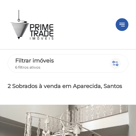
notes
Filtrar imóveis
page_info
6 filtros ativos
2 Sobrados
à venda
em Aparecida
, Santos