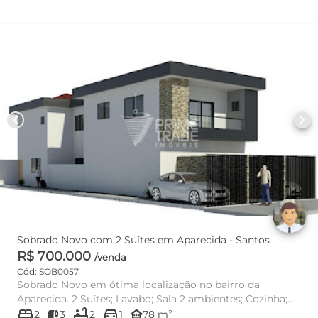
chevron_left
chevron_right
Sobrado Novo com 2 Suítes em Aparecida - Santos
R$ 700.000
/venda
Cód: SOB0057
Sobrado Novo em ótima localização no bairro da
Aparecida. 2 Suítes; Lavabo; Sala 2 ambientes; Cozinha;
bed
bathtub
directions_car
Quintal ...
other_houses
2
3
2
1
78 m²