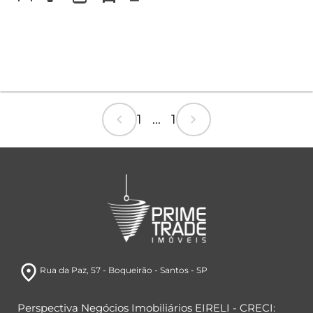
chevron_left
chevron_right
1 ... 1
room
Rua da Paz
, 57
- Boqueirão
- Santos
- SP
Perspectiva Negócios Imobiliários EIRELI - CRECI: