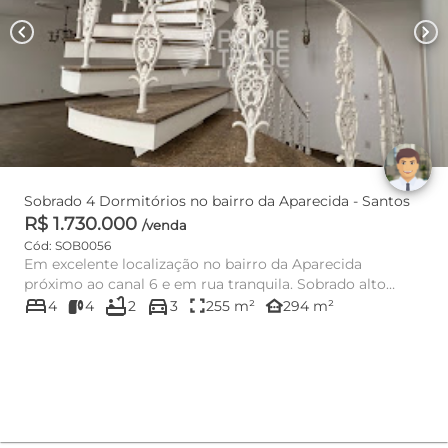
chevron_left
chevron_right
Sobrado 4 Dormitórios no bairro da Aparecida - Santos
R$ 1.730.000
/venda
Cód: SOB0056
Em excelente localização no bairro da Aparecida
próximo ao canal 6 e em rua tranquila. Sobrado alto
bed
bathtub
directions_car
padrão com: ...
fullscreen
other_houses
4
4
2
3
255 m²
294 m²