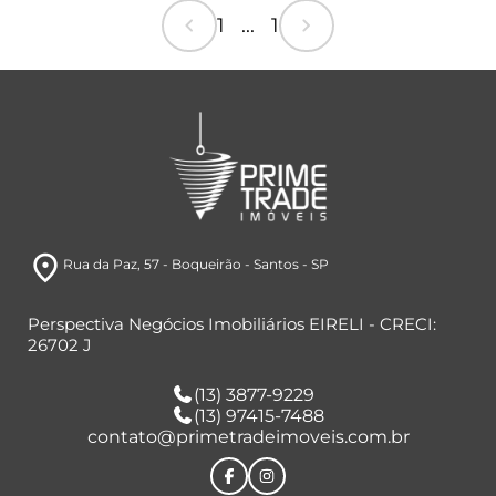
chevron_left
chevron_right
1 ... 1
room
Rua da Paz
, 57
- Boqueirão
- Santos
- SP
Perspectiva Negócios Imobiliários EIRELI - CRECI:
26702 J
(13) 3877-9229
(13) 97415-7488
contato@primetradeimoveis.com.br