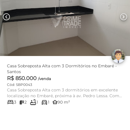
chevron_left
chevron_right
Casa Sobreposta Alta com 3 Dormitórios no Embaré -
Santos
R$ 850.000
/venda
Cód: SBP0043
Casa Sobreposta Alta com 3 dormitórios em excelente
localização no Embaré, próxima à av. Pedro Lessa. Com
bed
bathtub
directions_car
90 m² de...
other_houses
3
2
1
1
90 m²