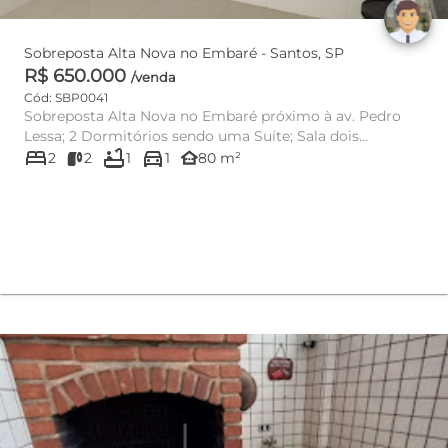
Sobreposta Alta Nova no Embaré - Santos, SP
R$ 650.000
/venda
Cód: SBP0041
Sobreposta Alta Nova no Embaré próximo à av. Pedro
Lessa; 2 Dormitórios sendo uma Suíte; Sala dois
bed
bathtub
directions_car
ambientes; Varanda...
other_houses
2
2
1
1
80 m²