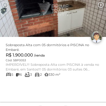
chevron_left
chevron_right
Sobreposta Alta com 05 dormitórios e PISCINA no
Embaré.
R$ 1.900.000
/venda
Cód: SBP0053
IMPERDÍVEL!!! Sobreposta Alta com PISCINA à venda no
Embaré, em Santos!!! 05 dormitórios 03 suítes 06
bed
bathtub
directions_car
banhe...
other_houses
5
6
3
2
330 m²